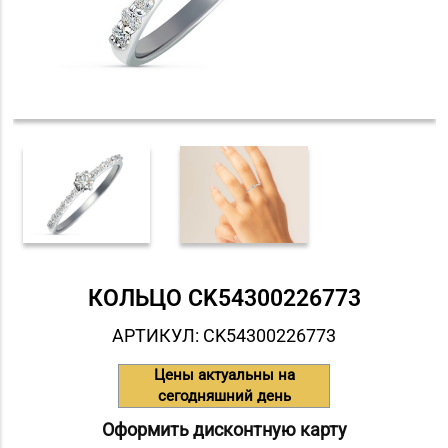
КОЛЬЦО СK54300226773
АРТИКУЛ: СK54300226773
Цены актуальны на
сегодняшний день
Оформить дисконтную карту