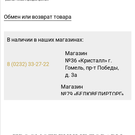
Обмен или возврат товара
В наличии в наших магазинах:
Магазин
№36 «Кристалл» г.
8 (0232) 33-27-22
Гомель, пр-т Победы,
д. 3а
Магазин
№79 «БЕЛЮВЕЛИРТОРГ»
8 (017) 238-83-81
г. Минск, ул.
Притыцкого, 156/1
(ТЦ «GreenCitу»)
Магазин №92
"БЕЛЮВЕЛИРТОРГ" г.