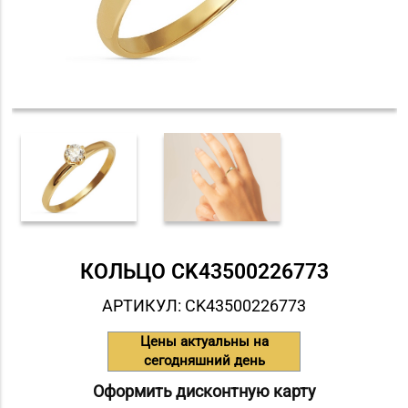
КОЛЬЦО СK43500226773
АРТИКУЛ: СK43500226773
Цены актуальны на
сегодняшний день
Оформить дисконтную карту