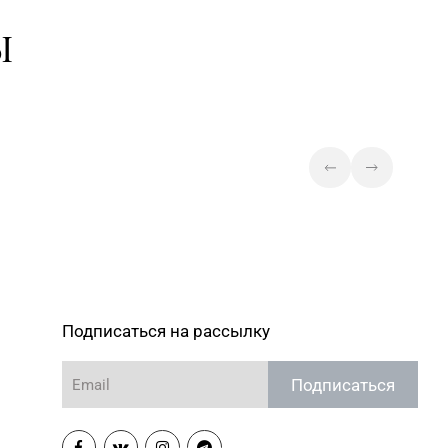
 6-63-95
Новогрудок, ул. Мицкевича, д.
Ы
104Б, торговый зал № 7 (этаж
1 ТЦ HOLIDAY)
72-70-40, 72-66-67, 79-16-
Магазин №3 «Янтарь» г.
Бобруйск, ул. М. Горького, д. 7
Магазин №25
4) 74-67-75
"БЕЛЮВЕЛИРТОРГ" г. Полоцк,
ул. Богдановича,14
Подписаться на рассылку
Подписаться