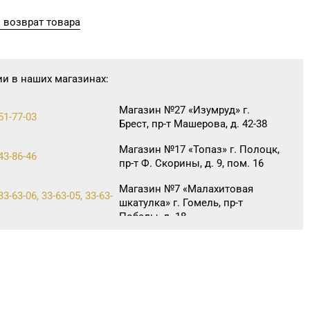
 возврат товара
ии в наших магазинах:
Магазин №27 «Изумруд» г.
51-77-03
Брест, пр-т Машерова, д. 42-38
Магазин №17 «Топаз» г. Полоцк,
43-86-46
пр-т Ф. Скорины, д. 9, пом. 16
Магазин №7 «Малахитовая
33-63-06, 33-63-05, 33-63-
шкатулка» г. Гомель, пр-т
Победы, д. 18
Магазин №39 «Аметист» г.
 7-46-72
Жлобин, ул. Первомайская, д.
45, пом. 1А
Магазин
№63 «БЕЛЮВЕЛИРТОРГ» г.