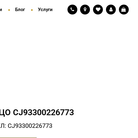
и
Блог
Услуги
ЦО СJ93300226773
Л: СJ93300226773