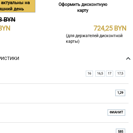
 актуальны на
Оформить дисконтную
яшний день
карту
3 BYN
724,25
(для держателей дисконтной
карты)
РИСТИКИ
16
16,5
17
17,5
1,29
ФИАНИТ
585