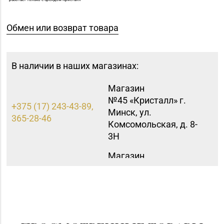
Обмен или возврат товара
В наличии в наших магазинах:
Магазин
№45 «Кристалл» г.
+375 (17) 243-43-89,
Минск, ул.
365-28-46
Комсомольская, д. 8-
3Н
Магазин
№35 «Жемчужина» г.
8 (0177) 96-52-31, 96-
Борисов, пр-т
49-17
Революции, д. 19, пом.
1
Магазин