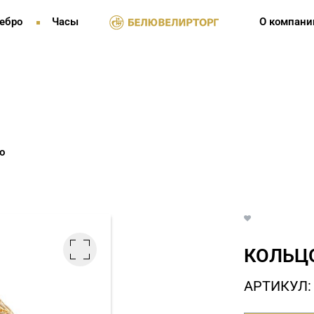
ебро
Часы
О компани
о
КОЛЬЦО
АРТИКУЛ: