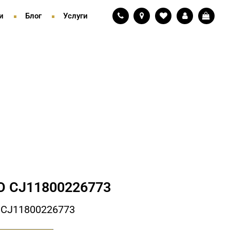
и
Блог
Услуги
 СJ11800226773
 СJ11800226773