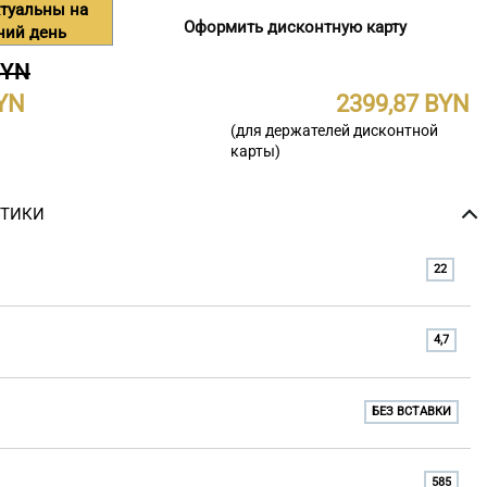
туальны на
Оформить дисконтную карту
ний день
BYN
2399,87
(для держателей дисконтной
карты)
СТИКИ
22
4,7
БЕЗ ВСТАВКИ
585