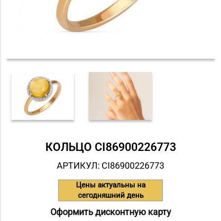
КОЛЬЦО СI86900226773
АРТИКУЛ: СI86900226773
Цены актуальны на
сегодняшний день
Оформить дисконтную карту