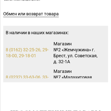
Обмен или возврат товара
В наличии в наших магазинах:
Магазин
8 (0162) 32-25-26, 29-
№2 «Жемчужина» г.
18-00, 29-18-01
Брест, ул. Советская,
д. 32-1А
Магазин
8 (0232) 33-63-06, 33-
№7 «Малахитовая
63-05, 33-63-07
шкатулка» г. Гомель,
пр-т Победы, д. 18
Магазин №5 «Бирюза»
8 (0152) 71-94-00, 71-
г. Гродно, ул. Ожешко,
94-01, 71-94-03
д. 40, пом. 56