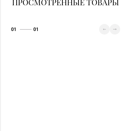
ПРОСМОТРЕННЫЕ ТОВАРЫ
Магазин
8 (0222) 64-09-37, 64-
№6 «Изумруд» г.
09-42
Могилев, ул.
01
01
Первомайская, д. 67