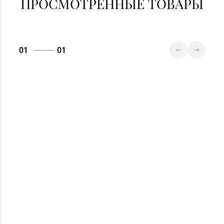
ПРОСМОТРЕННЫЕ ТОВАРЫ
Магазин
8 (0222) 64-09-37, 64-
№6 «Изумруд» г.
09-42
Могилев, ул.
01
01
Первомайская, д. 67
Магазин
№79 «БЕЛЮВЕЛИРТОРГ»
8 (017) 238-83-81
г. Минск, ул.
Притыцкого, 156/1
(ТЦ «GreenCitу»)
Магазин
№83 «Кристалл» г.
8 (017) 238-21-88, 8
Минск, пр-т
(017) 238-21-03
Независимости, д.
134, пом. 342