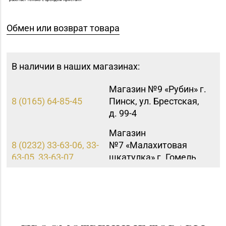
Обмен или возврат товара
В наличии в наших магазинах:
Магазин №9 «Рубин» г.
8 (0165) 64-85-45
Пинск, ул. Брестская,
д. 99-4
Магазин
8 (0232) 33-63-06, 33-
№7 «Малахитовая
63-05, 33-63-07
шкатулка» г. Гомель,
пр-т Победы, д. 18
Магазин
8 (01546) 5-51-54, 5-51-
№10 «Жемчужина» г.
99
Лида, ул. Советская, д.
28-39