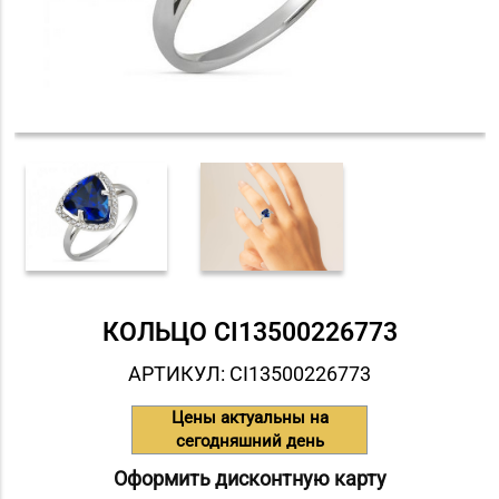
КОЛЬЦО СI13500226773
АРТИКУЛ: СI13500226773
Цены актуальны на
сегодняшний день
Оформить дисконтную карту