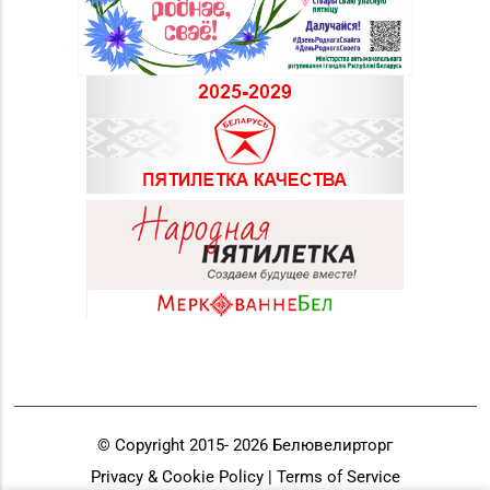
8 (0165) 66-02-63, 66-
Пинск, ул. 60 лет
02-83
Октября, д. 19 (ТЦ
PinaPark)
Магазин №90
«БЕЛЮВЕЛИРТОРГ» г.
8 (0225) 73-21-31
Бобруйск, ул.
Социалистическая, д.
52
© Copyright 2015-
2026
Белювелирторг
Privacy & Cookie Policy | Terms of Service