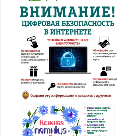
«N3 PLAZA»)
Магазин
№81 «БЕЛЮВЕЛИРТОРГ»
8 (017) 260-10-48,
г. Минск, ул.
Тимирязева, д. 74А (ТЦ
«PALAZZO»)
Магазин
8 (01643) 4-27-30, 8
№85 «БЕЛЮВЕЛИРТОРГ»
(01643) 4-27-32
г. Береза, ул. Ленина, д.
87
Магазин
№84 «БЕЛЮВЕЛИРТОРГ»
8 (0232) 22-88-35, 8
г. Гомель, ул. Гагарина,
(0232) 22-88-15
д. 65,
пом. 1 (ТЦ «Секрет»)
Магазин №89
«БЕЛЮВЕЛИРТОРГ» г.