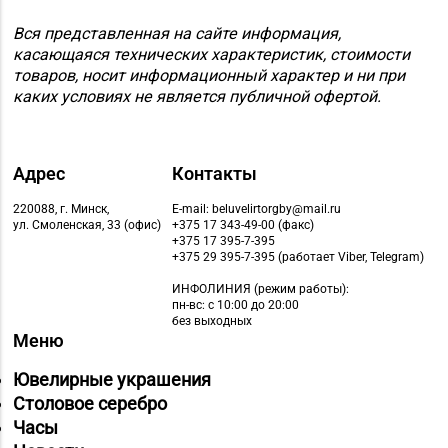
8 (0152) 55-12-37, 60-
№53 «Кристалл» г.
Вся представленная на сайте информация,
40-96
Гродно, ул. Горького,
касающаяся технических характеристик, стоимости
д. 91
товаров, носит информационный характер и ни при
каких условиях не является публичной офертой.
Магазин
8 (01546) 5-51-54, 5-51-
№10 «Жемчужина» г.
99
Лида, ул. Советская, д.
Адрес
Контакты
28-39
220088, г. Минск,
E-mail: beluvelirtorgby@mail.ru
Магазин №18 «Агат» г.
ул. Смоленская, 33 (офис)
+375 17 343-49-00 (факс)
+375 17 395-7-395
8 (01512) 9-27-07
Волковыск, ул.
+375 29 395-7-395 (работает Viber, Telegram)
Жолудева, д. 70
ИНФОЛИНИЯ
(режим работы):
Магазин №41 «Рубин»
пн-вс: с 10:00 до 20:00
без выходных
8 (01562) 6-58-05, 6-58-
г. Слоним, ул.
Меню
06
Красноармейская, д.
Ювелирные украшения
42, пом. 1
Столовое серебро
Магазин №67
Часы
«БЕЛЮВЕЛИРТОРГ» г.