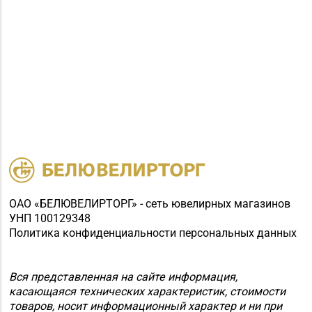
Магазин
№63 «БЕЛЮВЕЛИРТОРГ»
г. Новогрудок, ул.
8 (01597) 6-63-95
Мицкевича, д. 104Б,
торговый зал № 7 (этаж
1 ТЦ HOLIDAY)
Магазин
8 (01514) 7-67-11, 7-
№65 «БЕЛЮВЕЛИРТОРГ»
67-17
г. Щучин, ул.
Октябрьская, д. 13
ОАО «БЕЛЮВЕЛИРТОРГ» - сеть ювелирных магазинов
Магазин
УНП 100129348
8 (0222) 64-09-37, 64-
№6 «Изумруд» г.
Политика конфиденциальности персональных данных
09-42
Могилев, ул.
Первомайская, д. 67
Вся представленная на сайте информация,
Магазин
касающаяся технических характеристик, стоимости
товаров, носит информационный характер и ни при
№66 «БЕЛЮВЕЛИРТОРГ»