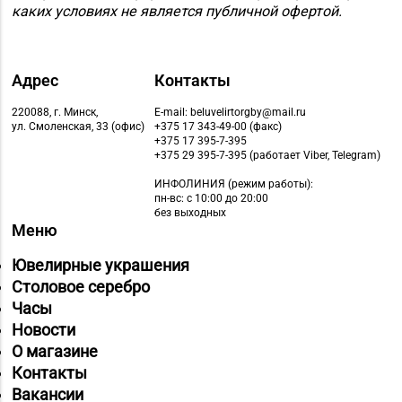
каких условиях не является публичной офертой.
г. Горки, ул.
8 (02233) 7-63-53
Якубовского,
д. 28 (ТЦ «Малая
Европа»)
Адрес
Контакты
Магазин
220088, г. Минск,
E-mail: beluvelirtorgby@mail.ru
ул. Смоленская, 33 (офис)
+375 17 343-49-00 (факс)
№78 «БЕЛЮВЕЛИРТОРГ»
+375 17 395-7-395
8 (01774) 25-9-85
г. Логойск, ул. Победы,
+375 29 395-7-395 (работает Viber, Telegram)
д. 44а (ТРЦ Darida mall)
ИНФОЛИНИЯ
(режим работы):
пн-вс: с 10:00 до 20:00
Магазин
без выходных
Меню
№79 «БЕЛЮВЕЛИРТОРГ»
8 (017) 238-83-81
г. Минск, ул.
Ювелирные украшения
Притыцкого, 156/1
Столовое серебро
(ТЦ «GreenCitу»)
Часы
Новости
Магазин
О магазине
№83 «Кристалл» г.
8 (017) 238-21-88, 8
Контакты
Минск, пр-т
(017) 238-21-03
Вакансии
Независимости, д.