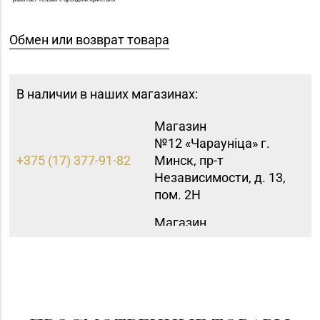
Обмен или возврат товара
В наличии в наших магазинах:
Магазин
№12 «Чараунiца» г.
+375 (17) 377-91-82
Минск, пр-т
Независимости, д. 13,
пом. 2Н
Магазин
+375 (17) 393-83-05,
№47 «Кристалл» г.
338-23-34, 364-62-94
Минск, ул.
Притыцкого, д. 78-848
Магазин
№60 «БЕЛЮВЕЛИРТОРГ»