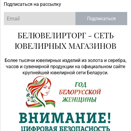
Подписаться на рассылку
134, пом. 342
Магазин
Подписаться
№84 «БЕЛЮВЕЛИРТОРГ»
8 (0232) 22-88-35, 8
г. Гомель, ул. Гагарина,
БЕЛЮВЕЛИРТОРГ - СЕТЬ
(0232) 22-88-15
д. 65,
ЮВЕЛИРНЫХ МАГАЗИНОВ
пом. 1 (ТЦ «Секрет»)
Магазин №87
Более тысячи ювелирных изделий из золота и серебра,
«БЕЛЮВЕЛИРТОРГ» г.
часов и сувенирной продукции на официальном сайте
+375 (17) 241-74-75,
Минск, ул.
крупнейшей ювелирной сети Беларуси.
241-74-79
Маяковского, 6
(ТЦ «Червенский»)
Магазин №90
«БЕЛЮВЕЛИРТОРГ» г.
8 (0225) 73-21-31
Бобруйск, ул.
Социалистическая, д.
52