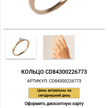
КОЛЬЦО СD84300226773
АРТИКУЛ: СD84300226773
Цены актуальны на
сегодняшний день
Оформить дисконтную карту