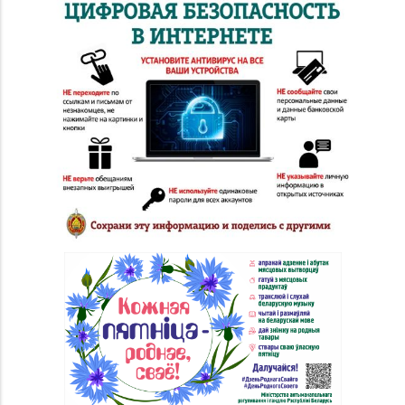
№29 «БЕЛЮВЕЛИРТОРГ»
8 (0232) 26-06-31
г. Гомель, пр-т Ленина,
д. 12-87
Магазин
№20 «Кристалл» г.
8 (0232) 30-04-05, 30-
Гомель, ул.
04-01
Интернациональная,
д. 48-3
Магазин
№28 «Кристалл» г.
8 (0232) 56-93-18, 56-
Гомель, ул. Огоренко,
53-06
д. 33, торговое место
№30
Магазин
№36 «Кристалл» г.
8 (0232) 33-27-22
Гомель, пр-т Победы,
д. 3а