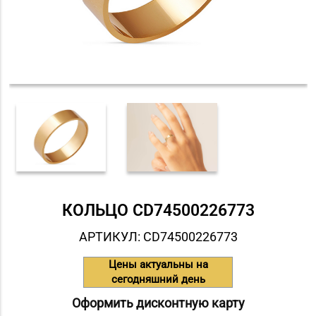
КОЛЬЦО СD74500226773
АРТИКУЛ: СD74500226773
Цены актуальны на
сегодняшний день
Оформить дисконтную карту