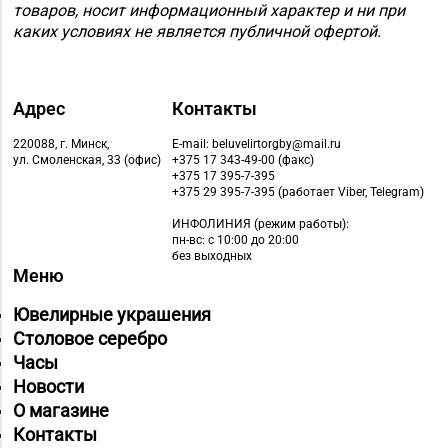
Магазин №9 «Рубин» г.
товаров, носит информационный характер и ни при
каких условиях не является публичной офертой.
8 (0165) 64-85-45
Пинск, ул. Брестская,
д. 99-4
Магазин
Адрес
Контакты
8 (0212) 63-60-86, 62-
№32 «Лазурит» г.
60-85
Витебск, ул. Замковая,
220088, г. Минск,
E-mail: beluvelirtorgby@mail.ru
ул. Смоленская, 33 (офис)
+375 17 343-49-00 (факс)
д. 4-2
+375 17 395-7-395
+375 29 395-7-395 (работает Viber, Telegram)
Магазин
ИНФОЛИНИЯ
(режим работы):
№ 52 «Янтарь» г.
8 (0212) 64-48-44
пн-вс: с 10:00 до 20:00
Витебск, ул. Чкалова,
без выходных
Меню
д. 1-2н
Ювелирные украшения
Магазин
Столовое серебро
8 (0212) 24-75-25, 24-
№26 «Кристалл» г.
Часы
75-27
Витебск, ул.
Новости
Советская, д. 8-43
О магазине
Магазин
Контакты