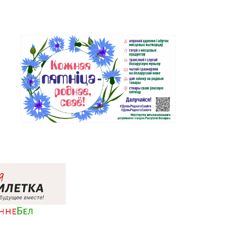
Магазин №35 «Жемчужина» г.
96-52-31, 96-49-17
Борисов, пр-т Революции, д. 19,
пом. 1
Магазин №37 «Малахит» г.
23-58-02, 23-58-03
Солигорск, ул. Ленина, д. 49-160
Магазин
№64 «БЕЛЮВЕЛИРТОРГ» г.
 4-53-66
Марьина Горка, ул. Ленинская,
д. 39
Магазин
 5-99-23, 5-99-24
№74 «БЕЛЮВЕЛИРТОРГ» г.
Жодино, пр-т Ленина, д. 20
32-25-26, 29-18-00, 29-18-
Магазин №2 «Жемчужина» г.
Брест, ул. Советская, д. 32-1А
Магазин №59 «Кристалл» г.
28-14-94
Брест, ул. Буденного, 47-1