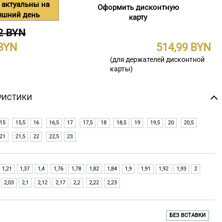
 актуальны на
Оформить дисконтную
яшний день
карту
2 BYN
514,99
(для держателей дисконтной
карты)
РИСТИКИ
15
15,5
16
16,5
17
17,5
18
18,5
19
19,5
20
20,5
21
21,5
22
22,5
23
1,21
1,37
1,4
1,76
1,78
1,82
1,84
1,9
1,91
1,92
1,93
2
2,03
2,1
2,12
2,17
2,2
2,22
2,23
БЕЗ ВСТАВКИ