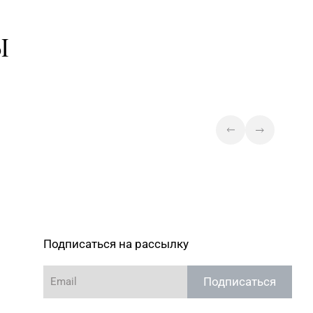
Партизанский, д. 42-1Н
Магазин №42 «Лазурит» г.
Ы
 360-05-73, 395-48-04
Минск, пр-т Рокоссовского,
д. 114, пом. 9Н
Магазин №43 «Бирюза» г.
 357-30-71, 357-23-92,
Минск, пр-т Пушкина, д. 67, пом.
0
2
Магазин №44 «Кристалл» г.
Минск, пр-т Независимости, д.
) 247-29-04
3-2, пом. 403, верхний уровень
(ТЦ «Столица»)
Магазин №45 «Кристалл» г.
 243-43-89, 365-28-46
Минск, ул. Комсомольская, д. 8-
3Н
Подписаться на рассылку
Магазин №47 «Кристалл» г.
 393-83-05, 338-23-34,
Минск, ул. Притыцкого, д. 78-
4
Подписаться
848
Магазин №49 «Залаты