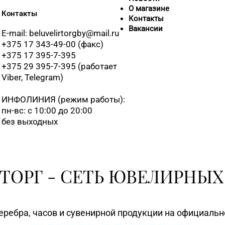
О магазине
Контакты
+375 (17)
Контакты
Вакансии
E-mail: beluvelirtorgby@mail.ru
+375 17 343-49-00 (факс)
+375 17 395-7-395
+375 29 395-7-395 (работает
Viber, Telegram)
+375 (17
ИНФОЛИНИЯ
(режим работы):
пн-вс: с 10:00 до 20:00
без выходных
8 (0176) 
ТОРГ - СЕТЬ ЮВЕЛИРНЫХ
8 (0176) 
еребра, часов и сувенирной продукции на официаль
8 (01795)