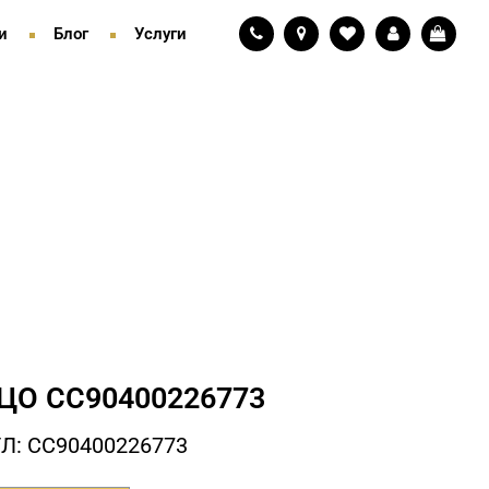
и
Блог
Услуги
ЦО СC90400226773
Л: СC90400226773