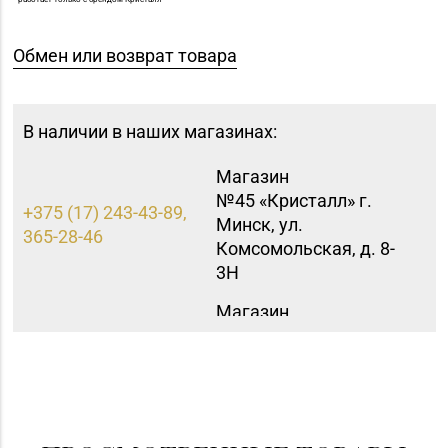
Обмен или возврат товара
В наличии в наших магазинах:
Магазин
№45 «Кристалл» г.
+375 (17) 243-43-89,
Минск, ул.
365-28-46
Комсомольская, д. 8-
3Н
Магазин
№59 «Кристалл» г.
8 (0162) 28-14-94
Брест, ул. Буденного,
47-1
Магазин №48 «Рубин»
8 (02133) 6-84-34
г. Новолукомль, ул.