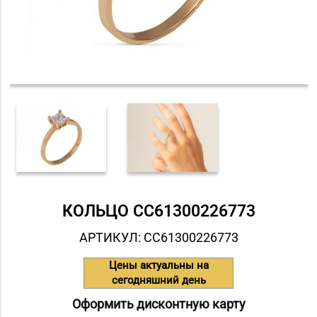
КОЛЬЦО СC61300226773
АРТИКУЛ: СC61300226773
Цены актуальны на
сегодняшний день
Оформить дисконтную карту