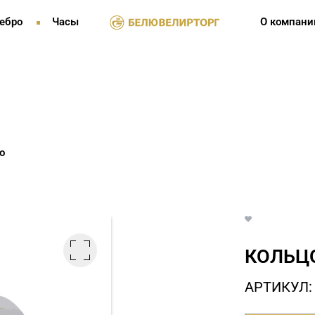
ебро
Часы
О компани
о
КОЛЬЦО
АРТИКУЛ: