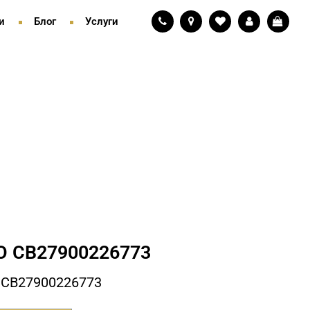
и
Блог
Услуги
 СB27900226773
 СB27900226773