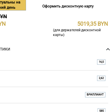
туальны на
Оформить дисконтную карту
ний день
BYN
5019,35
(для держателей дисконтной
карты)
СТИКИ
16,5
2,62
БРИЛЛИАНТ
585