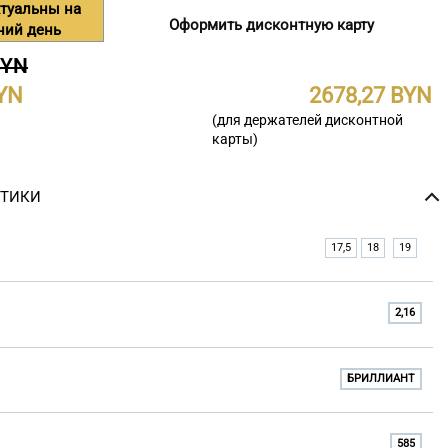
туальны на
Оформить дисконтную карту
ний день
BYN
2678,27
(для держателей дисконтной
карты)
СТИКИ
17,5
18
19
2,16
БРИЛЛИАНТ
585