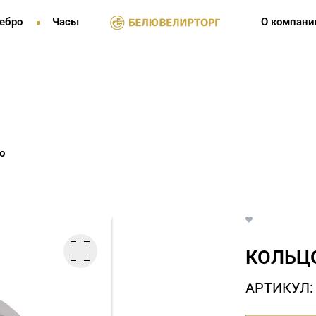
ебро
Часы
О компани
о
КОЛЬЦО
АРТИКУЛ: