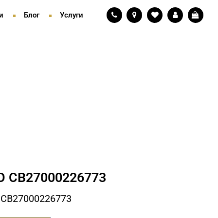
и
Блог
Услуги
 СB27000226773
 СB27000226773