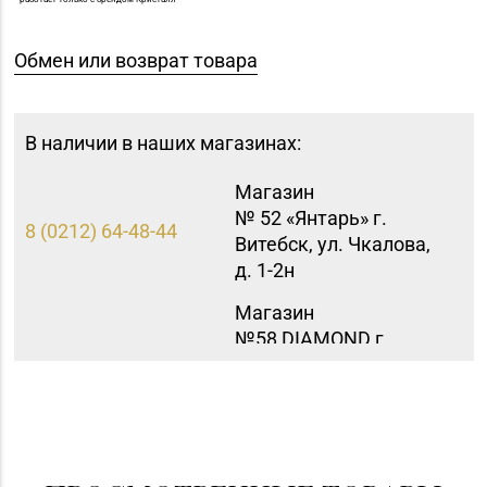
Обмен или возврат товара
В наличии в наших магазинах:
Магазин
№ 52 «Янтарь» г.
8 (0212) 64-48-44
Витебск, ул. Чкалова,
д. 1-2н
Магазин
№58 DIAMOND г.
8 (0212) 61-85-16
Витебск, ул. Ленина, д.
26А (ТЦ «Марко-
Сити»)
Магазин
№22 «Сапфир» г.