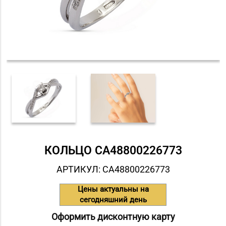
КОЛЬЦО СA48800226773
АРТИКУЛ: СA48800226773
Цены актуальны на
сегодняшний день
Оформить дисконтную карту