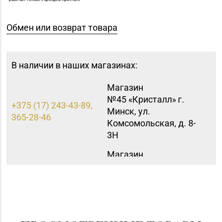
Обмен или возврат товара
В наличии в наших магазинах:
Магазин
№45 «Кристалл» г.
+375 (17) 243-43-89,
Минск, ул.
365-28-46
Комсомольская, д. 8-
3Н
Магазин
8 (0174) 23-58-02, 23-
№37 «Малахит» г.
58-03
Солигорск, ул. Ленина,
д. 49-160
Магазин
8 (0232) 31-81-70, 35-
№38 «Кристалл» г.