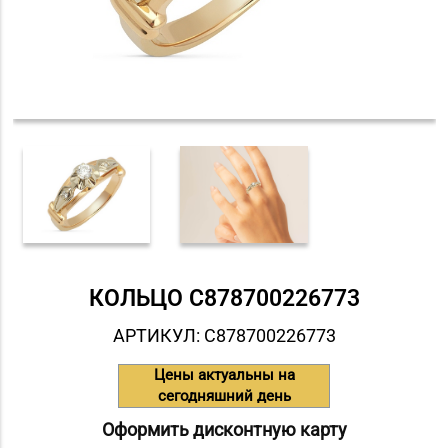
КОЛЬЦО С878700226773
АРТИКУЛ: С878700226773
Цены актуальны на
сегодняшний день
Оформить дисконтную карту