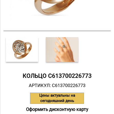
КОЛЬЦО С613700226773
АРТИКУЛ: С613700226773
Цены актуальны на
сегодняшний день
Оформить дисконтную карту