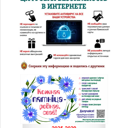
Магазин
№36 «Кристалл» г.
8 (0232) 33-27-22
Гомель, пр-т Победы,
д. 3а
Магазин
8 (0232) 31-81-70, 35-
№38 «Кристалл» г.
13-34
Гомель, ул. Советская,
д. 6-2а, пом.2а-108
Магазин
№71 «Кристалл» г.
8 (0232) 20-19-55, 20-
Гомель, ул. Ильича,
26-98
д. 333, пом. 136 (ТРЦ
«КРИСТАLL»)
Магазин
№21 «Сапфир» г.
8 (0236) 25-46-48
Мозырь, ул.