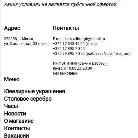
Магазин
каких условиях не является публичной офертой.
8 (01632) 4-46-49, 4-46-
№19 «Бирюза» г.
27
Пружаны, ул. Григория
Ширмы, д. 13-51
Адрес
Контакты
Магазин
220088, г. Минск,
E-mail: beluvelirtorgby@mail.ru
№ 52 «Янтарь» г.
ул. Смоленская, 33 (офис)
+375 17 343-49-00 (факс)
8 (0212) 64-48-44
+375 17 395-7-395
Витебск, ул. Чкалова,
+375 29 395-7-395 (работает Viber, Telegram)
д. 1-2н
ИНФОЛИНИЯ
(режим работы):
пн-вс: с 10:00 до 20:00
Магазин
без выходных
№58 DIAMOND г.
Меню
8 (0212) 61-85-16
Витебск, ул. Ленина, д.
Ювелирные украшения
26А (ТЦ «Марко-
Столовое серебро
Сити»)
Часы
Магазин
Новости
№22 «Сапфир» г.
О магазине
8 (0216) 51-20-11
Орша, ул.
Контакты
Комсомольская, д. 9
Вакансии