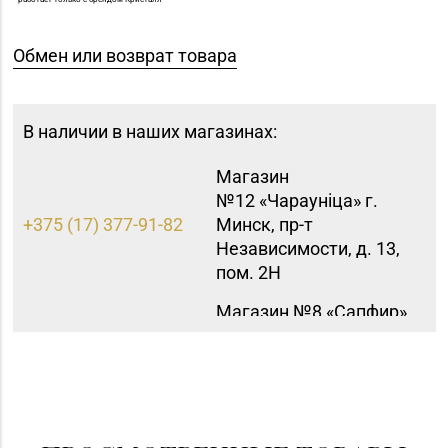
Обмен или возврат товара
В наличии в наших магазинах:
Магазин
№12 «Чараунiца» г.
+375 (17) 377-91-82
Минск, пр-т
Независимости, д. 13,
пом. 2Н
Магазин №8 «Сапфир»
8 (0163) 67-68-03, 67-
г. Барановичи, ул.
68-02
Ленина, д. 15, пом. 49
Магазин
8 (0232) 33-63-06, 33-
№7 «Малахитовая
63-05, 33-63-07
шкатулка» г. Гомель,