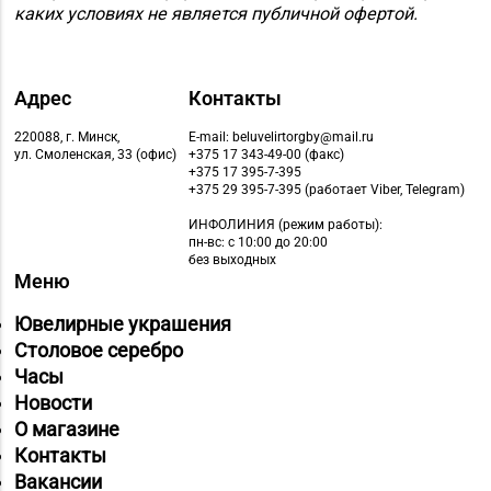
Магазин
каких условиях не является публичной офертой.
№58 DIAMOND г.
8 (0212) 61-85-16
Витебск, ул. Ленина, д.
26А (ТЦ «Марко-
Адрес
Контакты
Сити»)
220088, г. Минск,
E-mail: beluvelirtorgby@mail.ru
Магазин
ул. Смоленская, 33 (офис)
+375 17 343-49-00 (факс)
+375 17 395-7-395
№22 «Сапфир» г.
8 (0216) 51-20-11
+375 29 395-7-395 (работает Viber, Telegram)
Орша, ул.
ИНФОЛИНИЯ
(режим работы):
Комсомольская, д. 9
пн-вс: с 10:00 до 20:00
без выходных
Магазин №48 «Рубин»
Меню
8 (02133) 6-84-34
г. Новолукомль, ул.
Ювелирные украшения
Набережная, д. 13
Столовое серебро
Магазин
Часы
8 (0232) 33-63-06, 33-
№7 «Малахитовая
Новости
63-05, 33-63-07
шкатулка» г. Гомель,
О магазине
пр-т Победы, д. 18
Контакты
Вакансии
Магазин