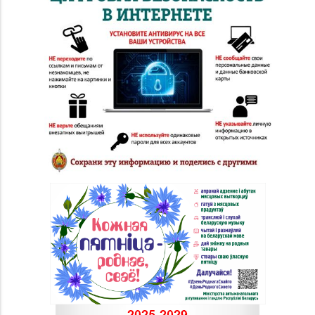
26/1,
пом. 12 (ТЦ Catapulta)
Магазин №30 «Алмаз»
8 (02340) 3-80-66
г. Речица, ул.
Советская, д. 214Б-51
Магазин
8 (0152) 62-26-47, 62-
№51 «Аметист» г.
26-48
Гродно, ул. Ленина, д.
24, пом. 3
Магазин
8 (0152) 55-12-37, 60-
№53 «Кристалл» г.
40-96
Гродно, ул. Горького,
д. 91
Магазин
8 (01546) 5-51-54, 5-51-
№10 «Жемчужина» г.
99
Лида, ул. Советская, д.