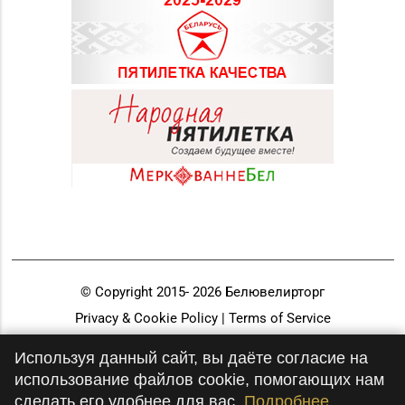
28-39
Магазин №18 «Агат» г.
8 (01512) 9-27-07
Волковыск, ул.
Жолудева, д. 70
Магазин
№63 «БЕЛЮВЕЛИРТОРГ»
г. Новогрудок, ул.
8 (01597) 6-63-95
Мицкевича, д. 104Б,
торговый зал № 7 (этаж
1 ТЦ HOLIDAY)
Магазин №67
«БЕЛЮВЕЛИРТОРГ» г.
8 (01591) 7-50-66, 7-57-
© Copyright 2015-
2026
Белювелирторг
Островец, ул.
31
Privacy & Cookie Policy | Terms of Service
Володарского, д. 59A
Разработка и продвижение
(ТЦ ZAMI)
Используя данный сайт, вы даёте согласие на
использование файлов cookie, помогающих нам
Магазин
сделать его удобнее для вас.
Подробнее
№56 «Кристалл» г.