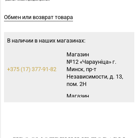
Обмен или возврат товара
В наличии в наших магазинах:
Магазин
№12 «Чараунiца» г.
+375 (17) 377-91-82
Минск, пр-т
Независимости, д. 13,
пом. 2Н
Магазин
№15 «Самоцветы» г.
+375 (17) 397-95-08,
Минск, пр-т
252-95-46
Независимости, д.
155-1
Магазин