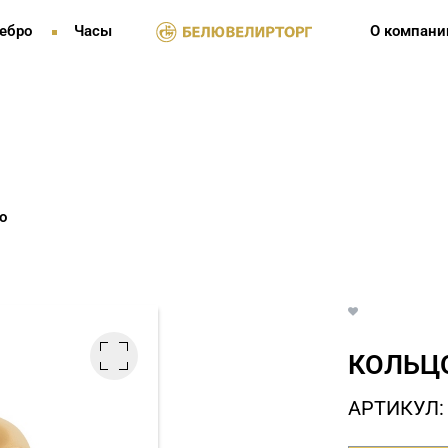
ебро
Часы
О компани
о
КОЛЬЦО
АРТИКУЛ: