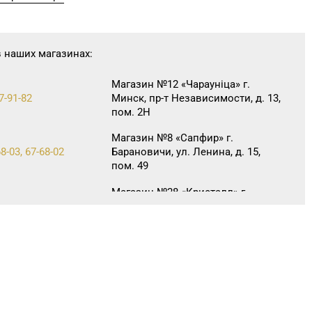
в наших магазинах:
Магазин №12 «Чараунiца» г.
7-91-82
Минск, пр-т Независимости, д. 13,
пом. 2Н
Магазин №8 «Сапфир» г.
8-03, 67-68-02
Барановичи, ул. Ленина, д. 15,
пом. 49
Магазин №28 «Кристалл» г.
3-18, 56-53-06
Гомель, ул. Огоренко, д. 33,
торговое место №30
Магазин №21 «Сапфир» г.
46-48
Мозырь, ул. Советская, д. 126-49
Магазин №5 «Бирюза» г. Гродно,
4-00, 71-94-01, 71-94-03
ул. Ожешко, д. 40, пом. 56