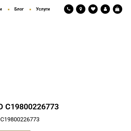
и
Блог
Услуги
 С19800226773
 С19800226773