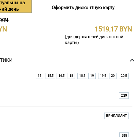
туальны на
Оформить дисконтную карту
ний день
BYN
1519,17
(для держателей дисконтной
карты)
СТИКИ
15
15,5
16,5
18
18,5
19
19,5
20
20,5
2,29
БРИЛЛИАНТ
585