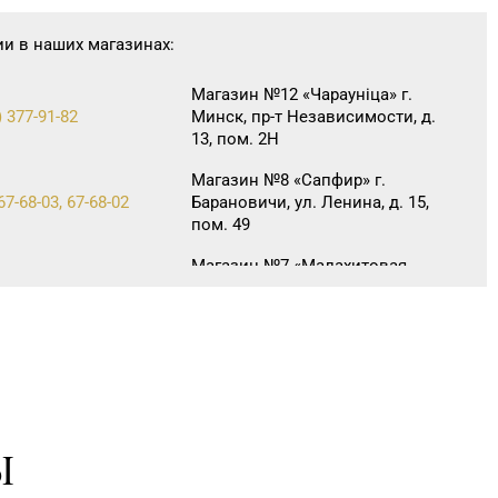
ии в наших магазинах:
Магазин №12 «Чараунiца» г.
) 377-91-82
Минск, пр-т Независимости, д.
13, пом. 2Н
Магазин №8 «Сапфир» г.
67-68-03, 67-68-02
Барановичи, ул. Ленина, д. 15,
пом. 49
Магазин №7 «Малахитовая
33-63-06, 33-63-05, 33-63-
шкатулка» г. Гомель, пр-т
Победы, д. 18
Магазин
№72 «БЕЛЮВЕЛИРТОРГ» г.
39-58-49, 39-58-59
Гродно, пр-т Я. Купалы, д. 87
(ТРК TRINITI)
Ы
Магазин
№63 «БЕЛЮВЕЛИРТОРГ» г.