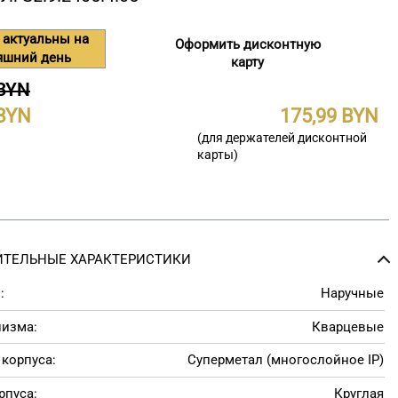
 актуальны на
Оформить дисконтную
яшний день
карту
 BYN
175,99
(для держателей дисконтной
карты)
ТЕЛЬНЫЕ ХАРАКТЕРИСТИКИ
:
Наручные
низма:
Кварцевые
корпуса:
Суперметал (многослойное IP)
рпуса:
Круглая