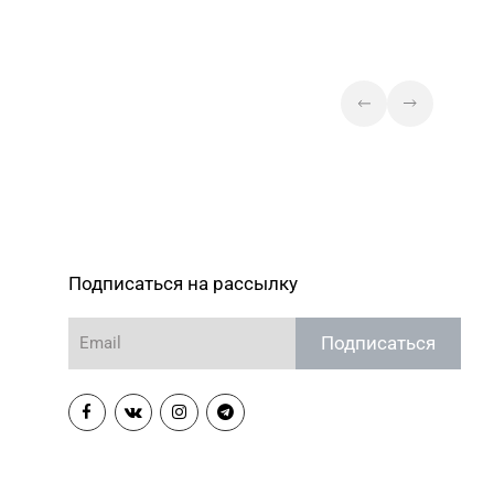
 6-63-95
Новогрудок, ул. Мицкевича, д.
104Б, торговый зал № 7 (этаж
1 ТЦ HOLIDAY)
Магазин №91
52 31 30
"БЕЛЮВЕЛИРТОРГ" г. Столин,
ул. Советская,1а
Подписаться на рассылку
Подписаться