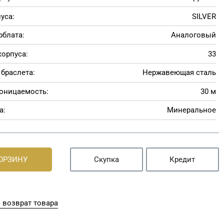
уса:
SILVER
рблата:
Аналоговый
корпуса:
33
браслета:
Нержавеющая сталь
оницаемость:
30 м
а:
Минеральное
КОРЗИНУ
Скупка
Кредит
 возврат товара