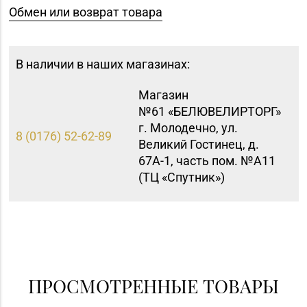
Обмен или возврат товара
В наличии в наших магазинах:
Магазин
№61 «БЕЛЮВЕЛИРТОРГ»
г. Молодечно, ул.
8 (0176) 52-62-89
Великий Гостинец, д.
67А-1, часть пом. №А11
(ТЦ «Спутник»)
Магазин №8 «Сапфир»
8 (0163) 67-68-03, 67-
г. Барановичи, ул.
68-02
Ленина, д. 15, пом. 49
Магазин
8 (0222) 64-09-37, 64-
№6 «Изумруд» г.
ПРОСМОТРЕННЫЕ ТОВАРЫ
09-42
Могилев, ул.