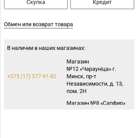
Скупка
Кредит
Обмен или возврат товара
В наличии в наших магазинах:
Магазин
№12 «Чараунiца» г.
+375 (17) 377-91-82
Минск, пр-т
Независимости, д. 13,
пом. 2Н
Магазин №8 «Сапфир»
8 (0163) 67-68-03, 67-
г. Барановичи, ул.
68-02
Ленина, д. 15, пом. 49
Магазин №9 «Рубин» г.
8 (0165) 64-85-45
Пинск, ул. Брестская,