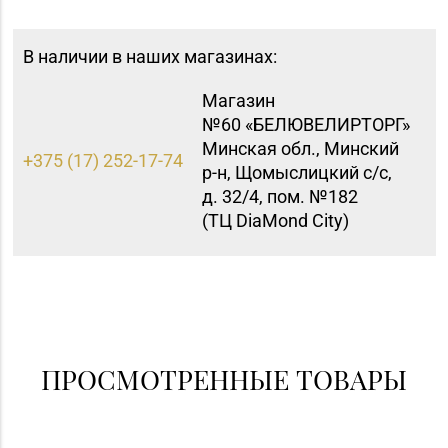
В наличии в наших магазинах:
Магазин
№60 «БЕЛЮВЕЛИРТОРГ»
Минская обл., Минский
+375 (17) 252-17-74
р-н, Щомыслицкий с/с,
д. 32/4, пом. №182
(ТЦ DiaMond City)
Магазин №17 «Топаз»
8 (0214) 43-86-46
г. Полоцк, пр-т Ф.
Скорины, д. 9, пом. 16
Магазин №25
"БЕЛЮВЕЛИРТОРГ" г.
ПРОСМОТРЕННЫЕ ТОВАРЫ
+375 (214) 74-67-75
Полоцк, ул.
Богдановича,14