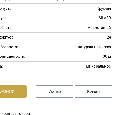
рпуса:
Круглая
уса:
SILVER
рблата:
Аналоговый
корпуса:
24
браслета:
натуральная кожа
оницаемость:
30 м
а:
Минеральное
КОРЗИНУ
Скупка
Кредит
 возврат товара