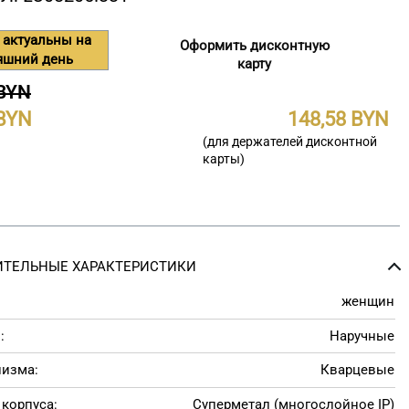
 актуальны на
Оформить дисконтную
яшний день
карту
 BYN
148,58
(для держателей дисконтной
карты)
ТЕЛЬНЫЕ ХАРАКТЕРИСТИКИ
женщин
:
Наручные
низма:
Кварцевые
корпуса:
Суперметал (многослойное IP)