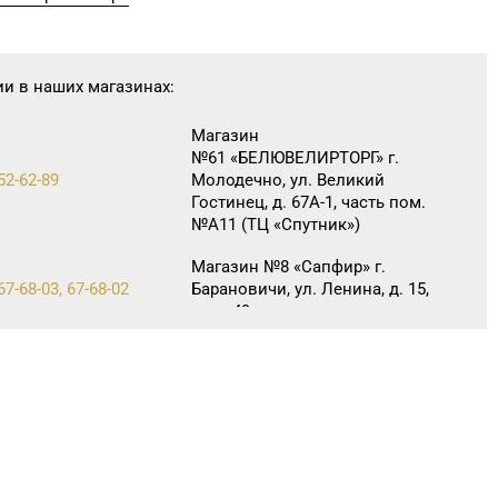
ии в наших магазинах:
Магазин
№61 «БЕЛЮВЕЛИРТОРГ» г.
52-62-89
Молодечно, ул. Великий
Гостинец, д. 67А-1, часть пом.
№А11 (ТЦ «Спутник»)
Магазин №8 «Сапфир» г.
67-68-03, 67-68-02
Барановичи, ул. Ленина, д. 15,
пом. 49
Магазин №9 «Рубин» г. Пинск,
64-85-45
ул. Брестская, д. 99-4
Магазин №18 «Агат» г.
 9-27-07
Волковыск, ул. Жолудева, д. 70