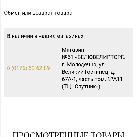
Обмен или возврат товара
В наличии в наших магазинах:
Магазин
№61 «БЕЛЮВЕЛИРТОРГ»
г. Молодечно, ул.
8 (0176) 52-62-89
Великий Гостинец, д.
67А-1, часть пом. №А11
(ТЦ «Спутник»)
Магазин №8 «Сапфир»
8 (0163) 67-68-03, 67-
г. Барановичи, ул.
68-02
Ленина, д. 15, пом. 49
Магазин №9 «Рубин» г.
8 (0165) 64-85-45
Пинск, ул. Брестская,
ПРОСМОТРЕННЫЕ ТОВАРЫ