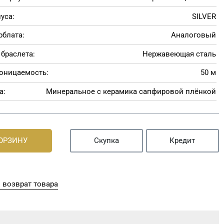
уса:
SILVER
рблата:
Аналоговый
браслета:
Нержавеющая сталь
оницаемость:
50 м
а:
Минеральное с керамика сапфировой плёнкой
КОРЗИНУ
Скупка
Кредит
 возврат товара