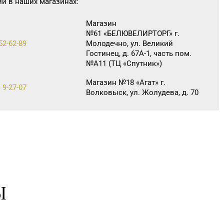
ии в наших магазинах:
Магазин
№61 «БЕЛЮВЕЛИРТОРГ» г.
52-62-89
Молодечно, ул. Великий
Гостинец, д. 67А-1, часть пом.
№А11 (ТЦ «Спутник»)
Магазин №18 «Агат» г.
 9-27-07
Волковыск, ул. Жолудева, д. 70
Магазин №41 «Рубин» г.
 6-58-05, 6-58-06
Слоним, ул. Красноармейская,
д. 42, пом. 1
Магазин
№63 «БЕЛЮВЕЛИРТОРГ» г.
 6-63-95
Новогрудок, ул. Мицкевича, д.
104Б, торговый зал № 7 (этаж
Ы
1 ТЦ HOLIDAY)
Магазин №89
«БЕЛЮВЕЛИРТОРГ» г. Пинск, ул.
66-02-63, 66-02-83