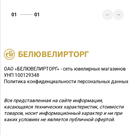
Магазин №17 «Топаз»
01
01
8 (0214) 43-86-46
г. Полоцк, пр-т Ф.
Скорины, д. 9, пом. 16
Магазин
№72 «БЕЛЮВЕЛИРТОРГ»
8 (0152) 39-58-49, 39-
г. Гродно, пр-т Я.
58-59
Купалы, д. 87 (ТРК
TRINITI)
ОАО «БЕЛЮВЕЛИРТОРГ» - сеть ювелирных магазинов
УНП 100129348
Магазин №18 «Агат» г.
Политика конфиденциальности персональных данных
8 (01512) 9-27-07
Волковыск, ул.
Жолудева, д. 70
Вся представленная на сайте информация,
Магазин №41 «Рубин»
касающаяся технических характеристик, стоимости
8 (01562) 6-58-05, 6-58-
г. Слоним, ул.
товаров, носит информационный характер и ни при
06
Красноармейская, д.
каких условиях не является публичной офертой.
42, пом. 1