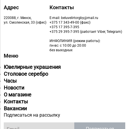
Магазин
Адрес
Контакты
№63 «БЕЛЮВЕЛИРТОРГ»
г. Новогрудок, ул.
220088, г. Минск,
E-mail: beluvelirtorgby@mail.ru
8 (01597) 6-63-95
Мицкевича, д. 104Б,
ул. Смоленская, 33 (офис)
+375 17 343-49-00 (факс)
+375 17 395-7-395
торговый зал № 7 (этаж
+375 29 395-7-395 (работает Viber, Telegram)
1 ТЦ HOLIDAY)
ИНФОЛИНИЯ
(режим работы):
пн-вс: с 10:00 до 20:00
Магазин №3 «Янтарь»
без выходных
8 (0225) 72-70-40, 72-
г. Бобруйск, ул. М.
Меню
66-67, 79-16-11
Горького, д. 7
Ювелирные украшения
Магазин
Столовое серебро
8 (01643) 4-27-30, 8
№85 «БЕЛЮВЕЛИРТОРГ»
Часы
(01643) 4-27-32
г. Береза, ул. Ленина, д.
Новости
87
О магазине
Контакты
Магазин №25
Вакансии
"БЕЛЮВЕЛИРТОРГ" г.
Подписаться на рассылку
+375 (214) 74-67-75
Полоцк, ул.
Богдановича,14
Подписаться