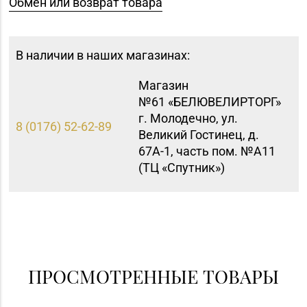
Обмен или возврат товара
В наличии в наших магазинах:
Магазин
№61 «БЕЛЮВЕЛИРТОРГ»
г. Молодечно, ул.
8 (0176) 52-62-89
Великий Гостинец, д.
67А-1, часть пом. №А11
(ТЦ «Спутник»)
Магазин №8 «Сапфир»
8 (0163) 67-68-03, 67-
г. Барановичи, ул.
68-02
Ленина, д. 15, пом. 49
Магазин
8 (0212) 63-60-86, 62-
№32 «Лазурит» г.
ПРОСМОТРЕННЫЕ ТОВАРЫ
60-85
Витебск, ул. Замковая,
д. 4-2