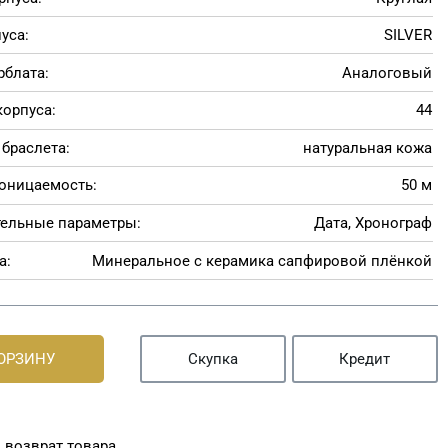
уса:
SILVER
рблата:
Аналоговый
корпуса:
44
браслета:
натуральная кожа
оницаемость:
50 м
ельные параметры:
Дата, Хронограф
а:
Минеральное с керамика сапфировой плёнкой
КОРЗИНУ
Скупка
Кредит
 возврат товара