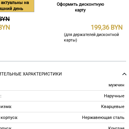
 актуальны на
Оформить дисконтную
яшний день
карту
 BYN
199,36
(для держателей дисконтной
карты)
ТЕЛЬНЫЕ ХАРАКТЕРИСТИКИ
мужчин
:
Наручные
низма:
Кварцевые
корпуса:
Нержавеющая сталь
рпуса:
Круглая