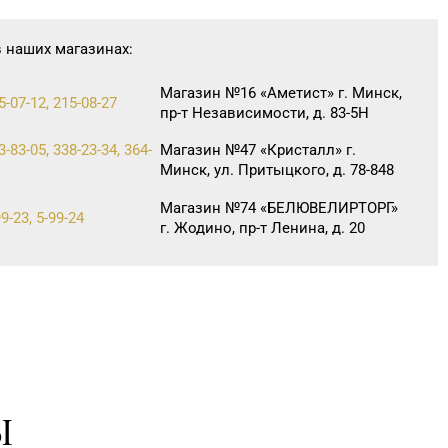
в наших магазинах:
Магазин №16 «Аметист» г. Минск,
5-07-12, 215-08-27
пр-т Независимости, д. 83-5Н
3-83-05, 338-23-34, 364-
Магазин №47 «Кристалл» г.
Минск, ул. Притыцкого, д. 78-848
Магазин №74 «БЕЛЮВЕЛИРТОРГ»
9-23, 5-99-24
г. Жодино, пр-т Ленина, д. 20
Магазин №29 «БЕЛЮВЕЛИРТОРГ»
06-31
г. Гомель, пр-т Ленина, д. 12-87
Магазин №77 «БЕЛЮВЕЛИРТОРГ»
16-50
г. Лида, ул. Качана, д. 29 (ТРЦ
LidaPark)
Магазин №84 «БЕЛЮВЕЛИРТОРГ»
Ы
8-35, 8 (0232) 22-88-15
г. Гомель, ул. Гагарина, д. 65,
пом. 1 (ТЦ «Секрет»)