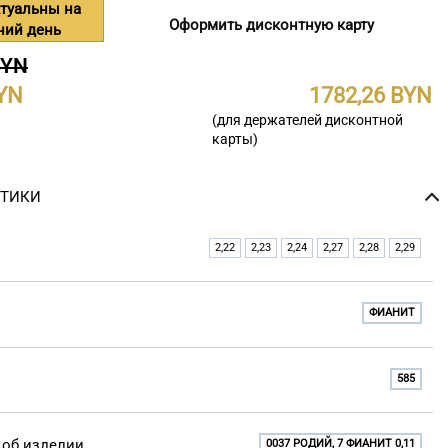
туальны на
Оформить дисконтную карту
ний день
BYN
1782,26
(для держателей дисконтной
карты)
СТИКИ
2,22
2,23
2,24
2,27
2,28
2,29
ФИАНИТ
585
об изделии
0037 РОДИЙ, 7 ФИАНИТ 0,11