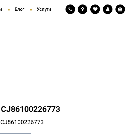
и
Блог
Услуги
СJ86100226773
 СJ86100226773