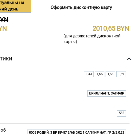
туальны на
Оформить дисконтную карту
ний день
BYN
2010,65
(для держателей дисконтной
карты)
СТИКИ
1,43
1,55
1,56
1,59
БРИЛЛИАНТ, САПФИР
585
 об
0005 РОДИЙ, 3 БР КР-57 3/6Б 0,02 1 САПФИР НАТ. ГР 2/2 0,23