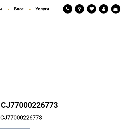
и
Блог
Услуги
СJ77000226773
 СJ77000226773