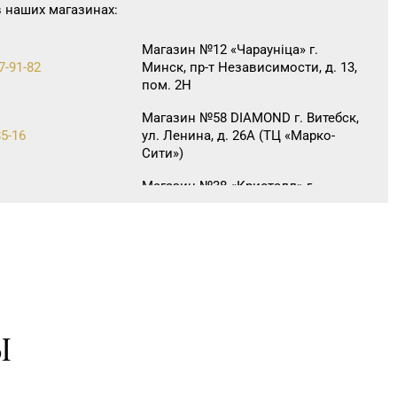
в наших магазинах:
Магазин №12 «Чараунiца» г.
7-91-82
Минск, пр-т Независимости, д. 13,
пом. 2Н
Магазин №58 DIAMOND г. Витебск,
85-16
ул. Ленина, д. 26А (ТЦ «Марко-
Сити»)
Магазин №38 «Кристалл» г.
1-70, 35-13-34
Гомель, ул. Советская, д. 6-2а,
пом.2а-108
Магазин №83 «Кристалл» г.
1-88, 8 (017) 238-21-03
Минск, пр-т Независимости, д.
134, пом. 342
Ы