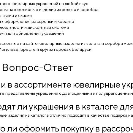
талог ювелирных украшений на любой вкус
ены на ювелирные изделия из золота и серебра
 акции и скидки
ь оформления рассрочки и кредита
лояльности и дисконтная система
e-in для обновления украшений
вленные на сайте ювелирные изделия из золота и серебра можно
огилеве, Бресте и других городах Беларуси.
 Вопрос-Ответ
ли в ассортименте ювелирные у
логе представлены украшения с драгоценными и полудрагоценными
дят ли украшения в каталоге дл
ые изделия из каталога отлично подходят в качестве подарка н
 ли оформить покупку в рассроч