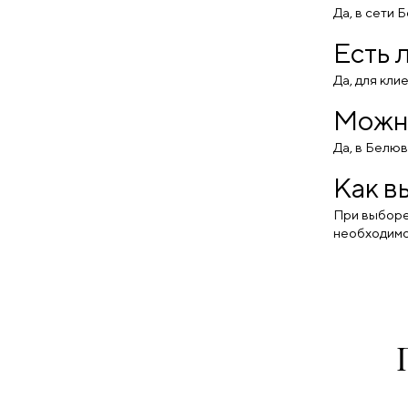
Родолит (
0
)
Да, в сети 
рубин (
0
)
Есть 
рубин иск. (
0
)
рубин иск., сапфир иск. (
0
)
Да, для кли
рубин иск., фианит (
0
)
Рубин нат. (
0
)
Можно
Рубин прир. (
0
)
Рубин, жемчуг, иолит,
Да, в Белюв
корунд, хризолит,
цитрин (
0
)
Как в
Рубин, жемчуг, иолит,
корунд, цитрин (
0
)
При выборе 
сапфир (
0
)
необходимо
сапфир иск. (
0
)
сапфир иск., фианит (
0
)
Сапфир нат. (
0
)
сердолик (
0
)
султанит иск. (
0
)
Текстиль (
0
)
топаз (
0
)
Топаз иск. (
0
)
Топаз нат. (
0
)