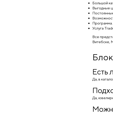
Гранат нат., фианит (
0
)
Большой ка
Гранат, фианит (
0
)
Выгодные ц
жемчуг (
0
)
Постоянные
Жемчуг, иолит, корунд (
0
)
Возможност
Жемчуг, иолит, корунд,
Программа 
цитрин (
0
)
Услуга Trad
жемчуг, фианит (
0
)
изумруд (
0
)
Все предста
изумруд иск. (
0
)
Витебске, М
изумруд иск., фианит (
0
)
изумруд нат. (
0
)
Блок
иолит (
0
)
кварц (
0
)
кварц иск. (
0
)
Есть 
Кварц, фианит (
0
)
лазурит (
0
)
Да, в ката
наноситал (
0
)
раухтопаз (
0
)
Подхо
Раухтопаз нат. (
0
)
Раухтопаз нат., фианит (
0
)
Да, ювелирн
Раухтопаз, иолит, корунд (
0
)
раухтопаз, корунд (
0
)
Можно
Раухтопаз, фианит (
0
)