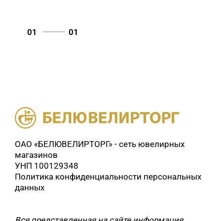
Топаз нат., фианит (
0
)
топаз, аметист, цитрин (
0
)
Топаз, фианит (
0
)
01
01
Турмалин иск. (
0
)
фианит (
0
)
Фианит, эмаль (
0
)
хризолит (
0
)
цитрин (
0
)
Цитрин нат. (
0
)
Цитрин нат., фианит (
0
)
Цитрин, фианит (
0
)
Шпинель иск. (
0
)
эмаль (
0
)
ОАО «БЕЛЮВЕЛИРТОРГ» - сеть ювелирных
магазинов
УНП 100129348
Политика конфиденциальности персональных
данных
Вся представленная на сайте информация,