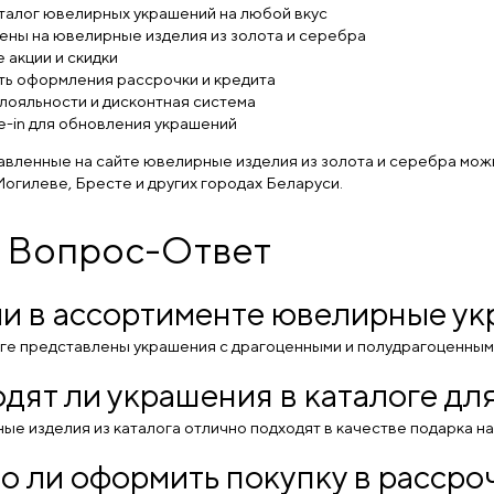
талог ювелирных украшений на любой вкус
ены на ювелирные изделия из золота и серебра
 акции и скидки
ь оформления рассрочки и кредита
лояльности и дисконтная система
e-in для обновления украшений
вленные на сайте ювелирные изделия из золота и серебра можно
огилеве, Бресте и других городах Беларуси.
 Вопрос-Ответ
ли в ассортименте ювелирные у
логе представлены украшения с драгоценными и полудрагоценными
дят ли украшения в каталоге дл
ые изделия из каталога отлично подходят в качестве подарка н
 ли оформить покупку в рассроч