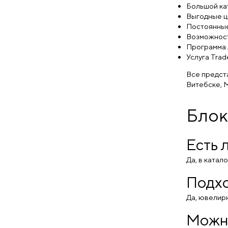
Гранат нат., фианит (
0
)
Большой ка
Гранат, фианит (
0
)
Выгодные ц
жемчуг (
0
)
Постоянные
Жемчуг, иолит, корунд (
0
)
Возможност
Жемчуг, иолит, корунд,
Программа 
цитрин (
0
)
Услуга Trad
жемчуг, фианит (
0
)
изумруд (
0
)
Все предста
изумруд иск. (
0
)
Витебске, М
изумруд иск., фианит (
0
)
изумруд нат. (
0
)
Блок
иолит (
0
)
кварц (
0
)
кварц иск. (
0
)
Есть 
Кварц, фианит (
0
)
лазурит (
0
)
Да, в ката
наноситал (
0
)
раухтопаз (
0
)
Подхо
Раухтопаз нат. (
0
)
Раухтопаз нат., фианит (
0
)
Да, ювелирн
Раухтопаз, иолит, корунд (
0
)
раухтопаз, корунд (
0
)
Можно
Раухтопаз, фианит (
0
)