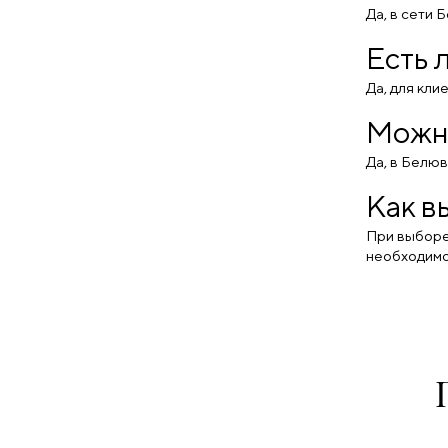
Родолит (
0
)
Да, в сети 
рубин (
0
)
Есть 
рубин иск. (
0
)
рубин иск., сапфир иск. (
0
)
Да, для кли
рубин иск., фианит (
0
)
Рубин нат. (
0
)
Можно
Рубин прир. (
0
)
Рубин, жемчуг, иолит,
Да, в Белюв
корунд, хризолит,
цитрин (
0
)
Как в
Рубин, жемчуг, иолит,
корунд, цитрин (
0
)
При выборе 
сапфир (
0
)
необходимо
сапфир иск. (
0
)
сапфир иск., фианит (
0
)
Сапфир нат. (
0
)
сердолик (
0
)
султанит иск. (
0
)
Текстиль (
0
)
топаз (
0
)
Топаз иск. (
0
)
Топаз нат. (
0
)