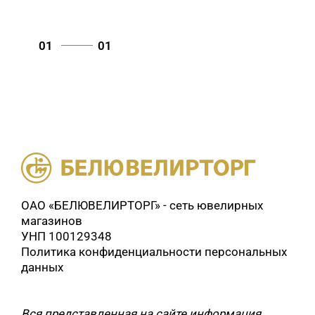
Топаз нат., фианит (
0
)
топаз, аметист, цитрин (
0
)
Топаз, фианит (
0
)
01
01
Турмалин иск. (
0
)
фианит (
0
)
Фианит, эмаль (
0
)
хризолит (
0
)
цитрин (
0
)
Цитрин нат. (
0
)
Цитрин нат., фианит (
0
)
Цитрин, фианит (
0
)
Шпинель иск. (
0
)
эмаль (
0
)
ОАО «БЕЛЮВЕЛИРТОРГ» - сеть ювелирных
магазинов
УНП 100129348
Политика конфиденциальности персональных
данных
Вся представленная на сайте информация,