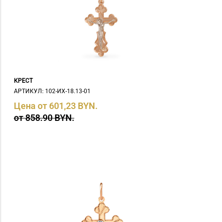
цитрин (
2
)
Цитрин нат. (
2
)
Цитрин, фианит (
1
)
эмаль (
5
)
КРЕСТ
АРТИКУЛ: 102-ИХ-18.13-01
Цена от 601,23 BYN.
от 858.90 BYN.