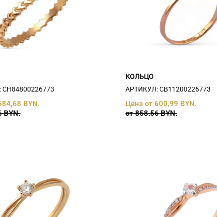
КОЛЬЦО
 СH84800226773
АРТИКУЛ: СB11200226773
584,68 BYN.
Цена от 600,99 BYN.
6 BYN.
от 858.56 BYN.