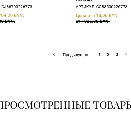
 СJ86700226773
АРТИКУЛ: СG88500226773
704,20 BYN.
Цена от 718,06 BYN.
00 BYN.
от 1025.80 BYN.
1
2
3
4
Предыдущая
ПРОСМОТРЕННЫЕ ТОВАР