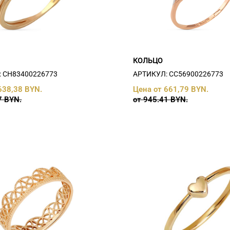
КОЛЬЦО
 СH83400226773
АРТИКУЛ: СC56900226773
638,38 BYN.
Цена от 661,79 BYN.
7 BYN.
от 945.41 BYN.