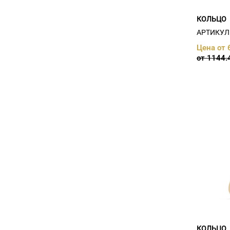
сапфир (
4
)
сапфир иск. (
4
)
КОЛЬЦО
сапфир иск., фианит (
16
)
АРТИКУЛ:
султанит иск. (
1
)
топаз (
10
)
Цена от 
Топаз нат., фианит (
1
)
от 1144.
Топаз, фианит (
11
)
фианит (
162
)
хризолит (
1
)
цитрин (
3
)
Цитрин нат. (
1
)
Цитрин нат., фианит (
1
)
Цитрин, фианит (
5
)
Шпинель иск. (
1
)
КОЛЬЦО