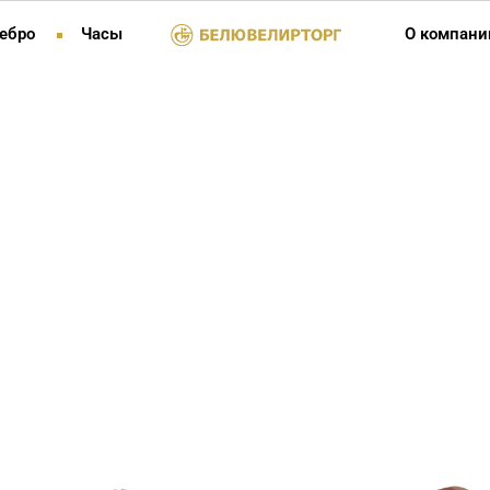
ебро
Часы
О компани