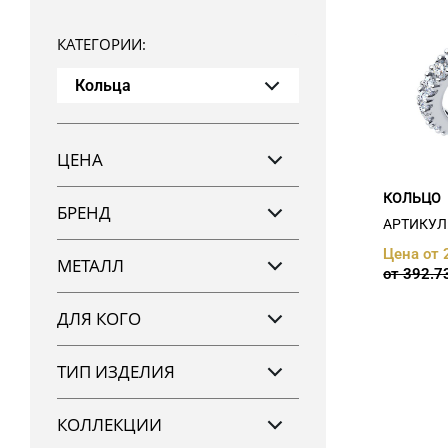
КАТЕГОРИИ:
Кольца
ЦЕНА
От
До
КОЛЬЦО
БРЕНД
АРТИКУЛ:
Цена от 
ATOLL (
1
)
МЕТАЛЛ
от 392.7
Sokolov (
1
)
Кристалл (
935
)
золото 585 (
936
)
Санис (
1
)
ДЛЯ КОГО
золото 750 (
1
)
серебро 925 (
1
)
женщин (
851
)
ТИП ИЗДЕЛИЯ
мужчин (
25
)
универсальное (
2
)
декоративные (
735
)
КОЛЛЕКЦИИ
Обручальное (
71
)