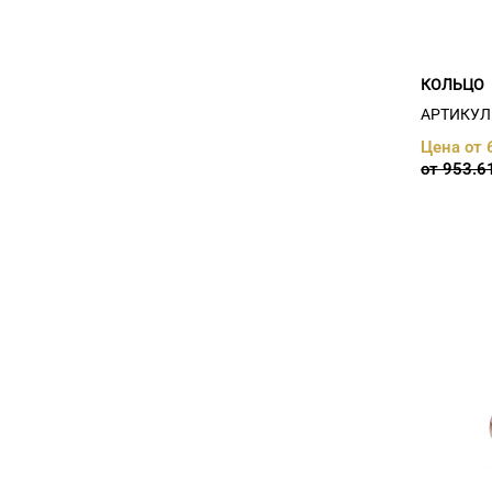
Бриллиант, хризолит
нат. (
1
)
Бриллиант, цитрин (
1
)
гранат (
3
)
КОЛЬЦО
гранат иск. (
2
)
Гранат нат., фианит (
2
)
АРТИКУЛ:
Гранат, фианит (
2
)
Цена от 
жемчуг (
16
)
от 953.6
жемчуг, фианит (
16
)
изумруд (
1
)
изумруд иск. (
3
)
изумруд иск., фианит (
12
)
изумруд нат. (
1
)
иолит (
1
)
кварц (
1
)
Кварц, фианит (
1
)
раухтопаз (
3
)
Раухтопаз нат., фианит (
1
)
Раухтопаз, фианит (
3
)
Родолит (
2
)
рубин (
5
)
рубин иск., сапфир иск. (
1
)
рубин иск., фианит (
3
)