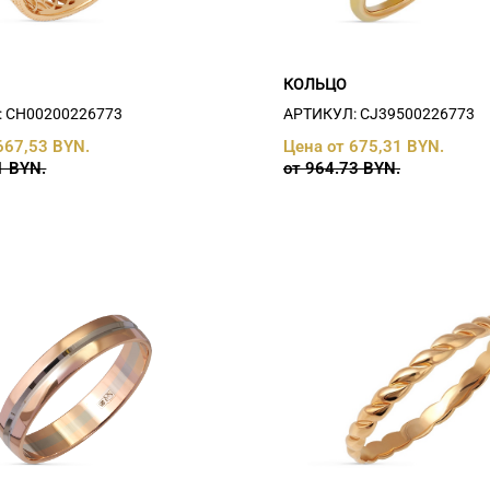
КОЛЬЦО
 СH00200226773
АРТИКУЛ: СJ39500226773
667,53 BYN.
Цена от 675,31 BYN.
1 BYN.
от 964.73 BYN.