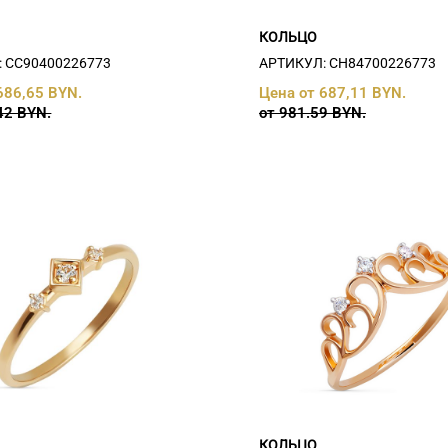
КОЛЬЦО
 СC90400226773
АРТИКУЛ: СH84700226773
686,65 BYN.
Цена от 687,11 BYN.
42 BYN.
от 981.59 BYN.
КОЛЬЦО