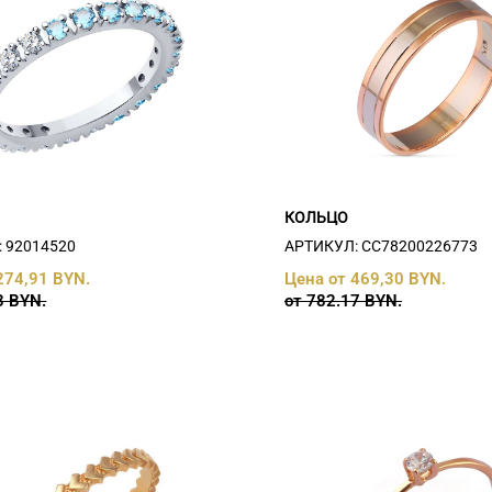
КОЛЬЦО
 92014520
АРТИКУЛ: СC78200226773
274,91 BYN.
Цена от 469,30 BYN.
3 BYN.
от 782.17 BYN.